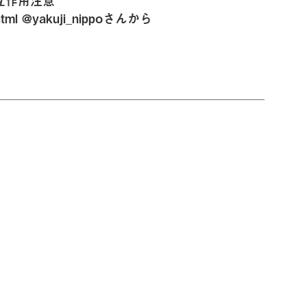
互作用注意
1.html @yakuji_nippoさんから